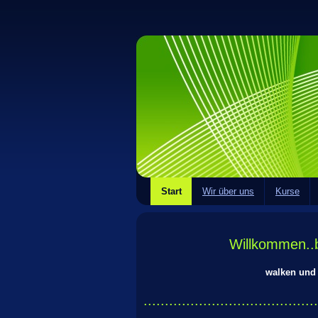
Start
Wir über uns
Kurse
Willkommen..
walken und laufen für Anf
.........................................