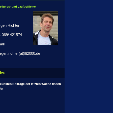
eilungs- und Lauftreffleiter
rgen Richter
l. 069/ 421574
ail:
rgen.richter(at)flt2000.de
ive
neuesten Beiträge der letzten Woche finden
ier: