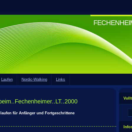
FECHENHE
Laufen
Nordic-Walking
Links
Voll
beim..Fechenheimer..LT..2000
änger und Fortgeschrittene
..........................................................................
Info