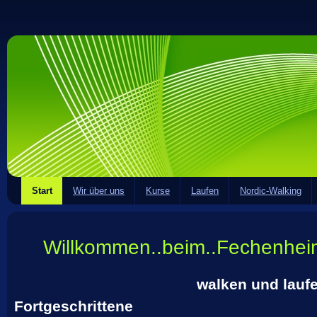
Start
Wir über uns
Kurse
Laufen
Nordic-Walking
Willkommen..beim..Fechenheim
walken und laufen für A
Fortgeschrittene