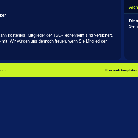
Arch
ber
Die 
Sie h
mann kostenlos. Mitglieder der TSG-Fechenheim sind versichert.
o mit. Wir würden uns dennoch freuen, wenn Sie Mitglied der
sum
Free web templates