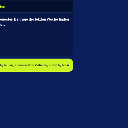
ive
neuesten Beiträge der letzten Woche finden
ier:
by
Nuvio
, sponsored by
Zufanek
, edited by
Rasi