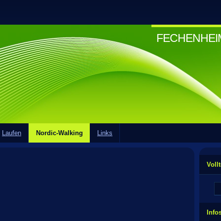
FECHENHE
Laufen
Nordic-Walking
Links
Voll
Info