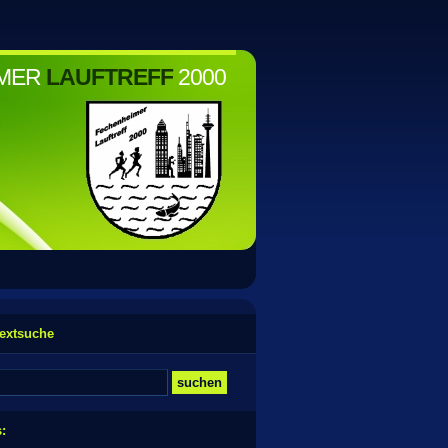
IMER
LAUFTREFF
2000
textsuche
s: