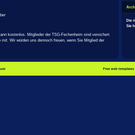
Arch
ber
Die 
Sie h
mann kostenlos. Mitglieder der TSG-Fechenheim sind versichert.
o mit. Wir würden uns dennoch freuen, wenn Sie Mitglied der
sum
Free web templates