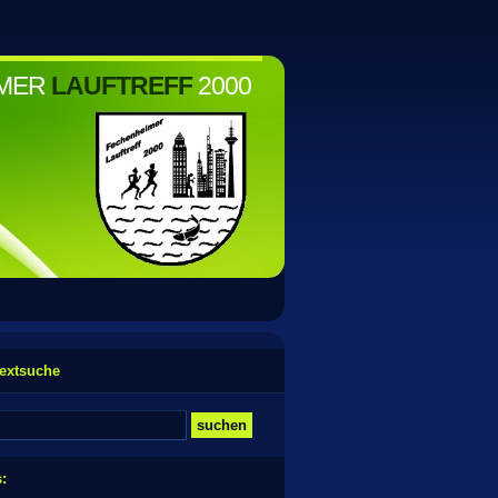
IMER
LAUFTREFF
2000
textsuche
s: