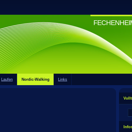
FECHENHE
Laufen
Nordic-Walking
Links
Voll
Info