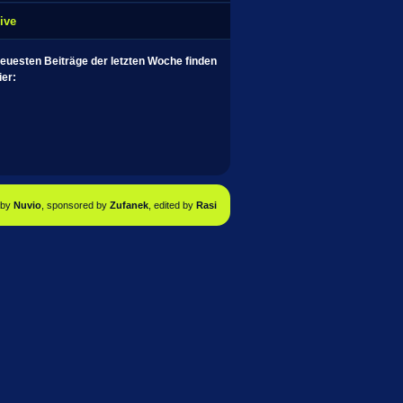
ive
neuesten Beiträge der letzten Woche finden
ier:
by
Nuvio
, sponsored by
Zufanek
, edited by
Rasi